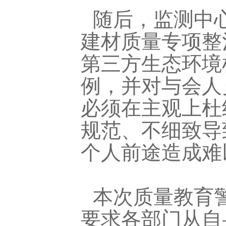
随后，监测中
建材质量专项整
第三方生态环境
例，并对与会人
必须在主观上杜
规范、不细致导
个人前途造成难
本次质量教育
要求各部门从自