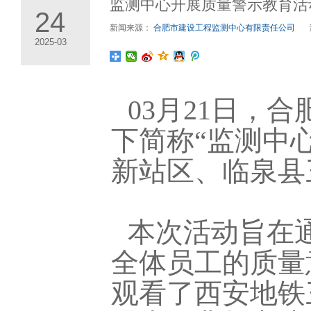
监测中心开展质量警示教育活
24
新闻来源：
合肥市建设工程监测中心有限责任公司
2025-03
03月21日，
下简称“监测中
新站区、临泉县
本次活动旨在
全体员工的质量
观看了西安地铁三