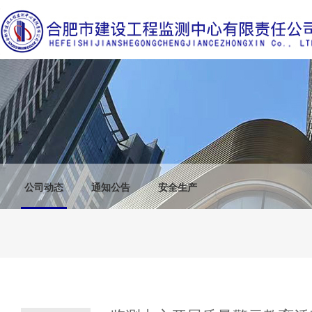
公司动态
通知公告
安全生产