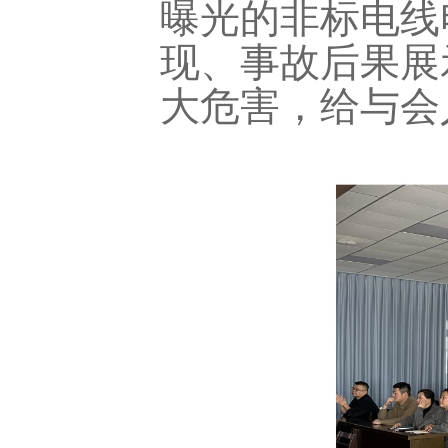
曝光的非标电线
现、事故后果展
大危害，给与会