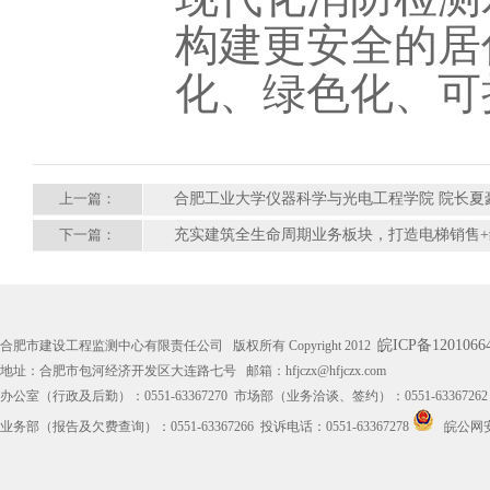
构建更安全的居
化、绿色化、可
上一篇：
合肥工业大学仪器科学与光电工程学院 院长夏
下一篇：
充实建筑全生命周期业务板块，打造电梯销售
皖ICP备1201066
合肥市建设工程监测中心有限责任公司 版权所有 Copyright 2012
地址：合肥市包河经济开发区大连路七号 邮箱：hfjczx@hfjczx.com
办公室（行政及后勤）：0551-63367270 市场部（业务洽谈、签约）：0551-63367262
业务部（报告及欠费查询）：0551-63367266 投诉电话：0551-63367278
皖公网安备