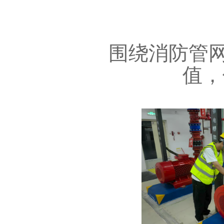
围绕消防管
值，