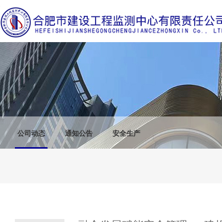
公司动态
通知公告
安全生产