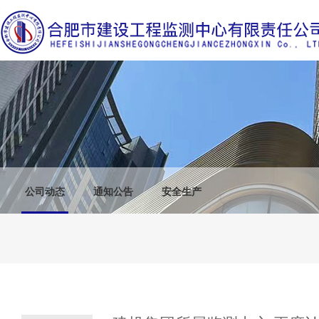
公司动态
通知公告
安全生产