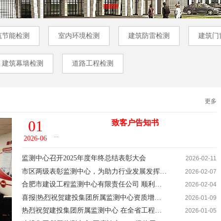
筑节能检测
室内环境检测
建筑防雷检测
建筑门
建筑幕墙检测
道路工程检测
更多
01
致客户告知书
...
2026-06
监测中心召开2025年度年终总结表彰大会
2026-02-11
市区两级表彰监测中心，为助力行业发展发挥示范作用
2026-02-07
‌合肥市建设工程监测中心有限责任公司 顺利通过CNAS实验室监督评审现场评审
2026-02-04
喜报|热烈祝贺建投集团所属监测中心资质增项成功
2026-01-09
热烈祝贺建投集团所属监测中心 在全省工程质量检测人员技能竞赛中勇夺 团体、个人双冠
2026-01-05