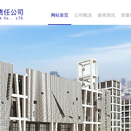
网站首页
公司概况
新闻资讯
质量
公司简介
公司动态
部门简介
委托流程
行业动态
党建活动
联系方式
领导班子
通知公告
人员情况
委托样张
相关法规
群团建设
投诉电话
公司荣誉
安全生产
组织机构
资料下载
设备展示
党建专题片
在线委托
企业
方针
检测