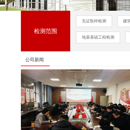
见证取样检测
建
检测范围
地基基础工程检测
公司新闻